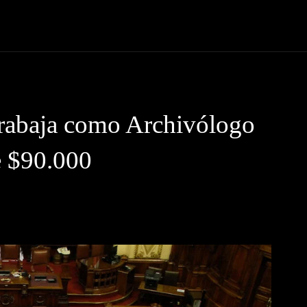
 Código News
Protagonistas
Eventos
Tendencias
Lugare
rabaja como Archivólogo
e $90.000