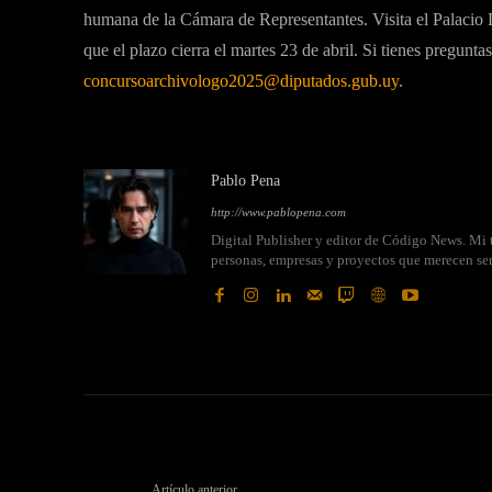
humana de la Cámara de Representantes. Visita el Palacio Le
que el plazo cierra el martes 23 de abril. Si tienes pregunt
concursoarchivologo2025@diputados.gub.uy
.
Pablo Pena
http://www.pablopena.com
Digital Publisher y editor de Código News. Mi t
personas, empresas y proyectos que merecen se
Artículo anterior