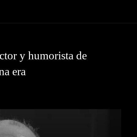
 Código News
Protagonistas
Eventos
Tendencias
Lugare
actor y humorista de
a era