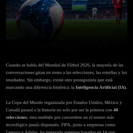
Facebook
X
Pinterest
What
Cuando se habla del Mundial de Fútbol 2026, la mayoría de las
conversaciones giran en torno a las selecciones, las estrellas y los
resultados. Sin embargo, existe otro protagonista que está
marcando una diferencia histórica: la
Inteligencia Artificial (IA)
.
La Copa del Mundo organizada por Estados Unidos, México y
Canadá pasará a la historia no solo por ser la primera con
48
selecciones
, sino también por convertirse en el torneo más
tecnológico jamás disputado. FIFA, junto a empresas como
Lenovo y Adidas, ha integrado sistemas basados en IA que