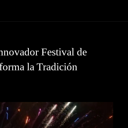
 Código News
Protagonistas
Eventos
Tendencias
Lugare
nnovador Festival de
sforma la Tradición