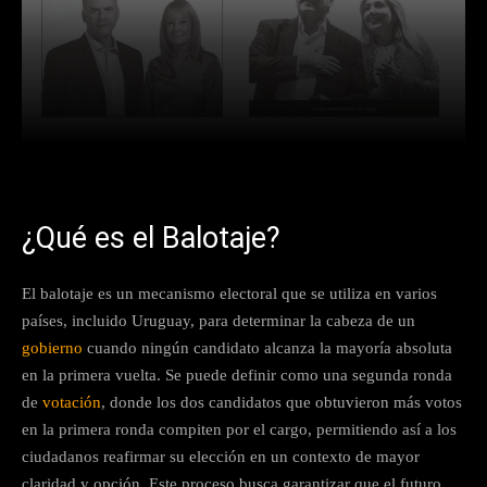
Facebook
X
Pinterest
What
¿Qué es el Balotaje?
El balotaje es un mecanismo electoral que se utiliza en varios
países, incluido Uruguay, para determinar la cabeza de un
gobierno
cuando ningún candidato alcanza la mayoría absoluta
en la primera vuelta. Se puede definir como una segunda ronda
de
votación
, donde los dos candidatos que obtuvieron más votos
en la primera ronda compiten por el cargo, permitiendo así a los
ciudadanos reafirmar su elección en un contexto de mayor
claridad y opción. Este proceso busca garantizar que el futuro