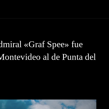
 Código News
Protagonistas
Eventos
Tendencias
Lugare
dmiral «Graf Spee» fue
 Montevideo al de Punta del