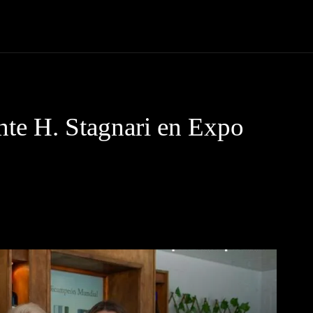
 Código News
Protagonistas
Eventos
Tendencias
Lugare
ante H. Stagnari en Expo