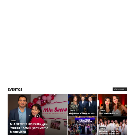
humor-es-naturalmente-incorrecto/
4) Esteban Recagno celebra quince años en la
actuación
Enlace: https://codigonews.com/esteban-recagno-
celebra-quince-anos-en-la-actuacion/
5)
Ahora Mitracont es MEDLOG Uruguay
Enlace: https://codigonews.com/medlog-uruguay/