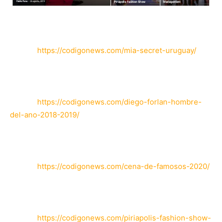
1)
Mia Secret Uruguay, gira Vogue
Enlace:
https://codigonews.com/mia-secret-uruguay/
2) Diego Forlán Hombre Del Año
Enlace:
https://codigonews.com/diego-forlan-hombre-
del-ano-2018-2019/
3) Cena de Famosos 2020
Enlace:
https://codigonews.com/cena-de-famosos-2020/
4) Piriápolis Fashion Show
Enlace:
https://codigonews.com/piriapolis-fashion-show-