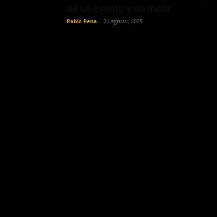
de un evento y no morir...
Pablo Pena
-
21 agosto, 2025