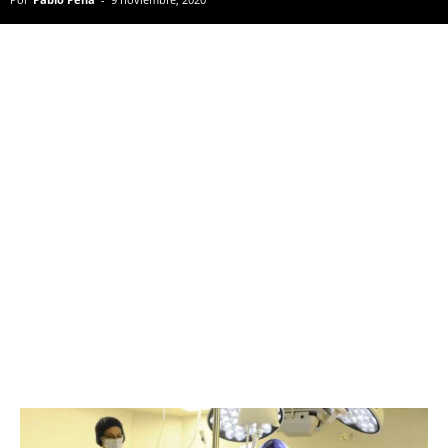
El martes 10 de noviembre se cumple un siglo de la
fundación de la Sociedad de Cirugía del Uruguay, a
impulso de jóvenes cirujanos encabezados por Carlos
Stajano y Manuel Albo. Por tal motivo, desde el SCU
planearon celebrar con una serie de actividades
durante la semana. A continuación CÓDIGONEWS te
detalla la agenda prevista.