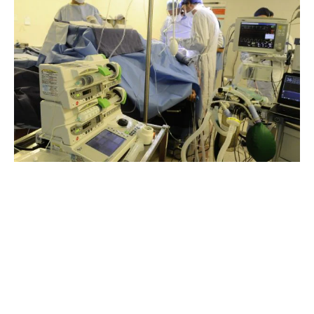
El martes 10, a las 10:00 horas se hará una reunión
simbólica con la directiva de la SCU y se hará entrega de
medallas conmemorativas a ex presidentes de la
sociedad. Asimismo, a las 18:00 horas, en el Hotel
Radisson de Montevideo, dará una conferencia Gustavo
Zerbino, -uno de los sobrevivientes de los Andes-, quien
hablará sobre la gestión de la adversidad. La actividad
contará también con un espectáculo musical y