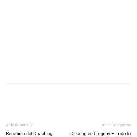
Descubre el plan de hosting ideal para tu negocio.
Aunque no hay un precio o costo promedio de hosting y
dominio para lanzar una página web, si requieres de
orientación para armar tu presupuesto.
Con el dominio y el hosting listos, ¡ya tienes lo que se
necesita para comenzar a crear tu sitio web y subirlo a
internet!
Artículo anterior
Artículo siguiente
Beneficio del Coaching
Clearing en Uruguay – Todo lo