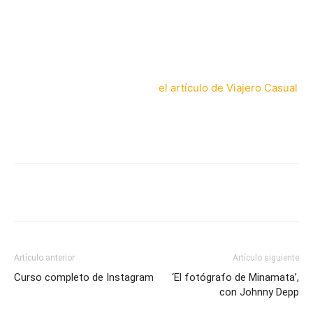
principales ciudades lo hablan más o menos bien, pero
deberás de aprender un poco de ruso básico para
comunicarte con el resto.
Para terminar te recomiendo
el artículo de Viajero Casual
donde hay más recomendaciones de las ciudades más
bonitas de Europa.
Artículo anterior
Artículo siguiente
Curso completo de Instagram
‘El fotógrafo de Minamata’,
con Johnny Depp