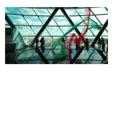
Lengua –
El kazajo, una lengua de origen turco, es la
lengua oficial. El ruso es por supuesto, la segunda lengua
más hablada, más que en ningún otro lugar de la región y,
de hecho, mucha gente de Almaty dice que su ruso es
mejor que su kazajo.
En cuanto al inglés, los jóvenes con estudios de las