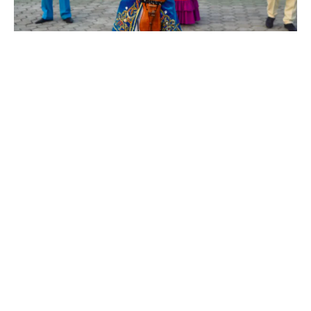
Almaty, por su parte, es la antigua capital, y la ciudad más
concurrida y animada del país. Aunque algo más caótica,
sigue siendo el principal centro de negocios, y rebosa
vida cultural. En ninguna de ellas se puede beber agua
del grifo, pero uno se puede lavar los dientes con ella.
Tanto en Astaná como en Almaty existe un buen servicio
de suministro de garrafas de agua potable a domicilio.
Almaty es de lo mejor qué ver en Kazajistán.
República ex-Soviética de Kazajistán –
Kazajistán es
una república que consiguió su independencia de la
URSS en 1991. Es el país con una mayor influencia rusa
de todo Asia Central, y no únicamente por sus edificios e
infraestructura que todavía perdura, sino por su cultura y
en el hecho de que a los kazajos les encanta Rusia: