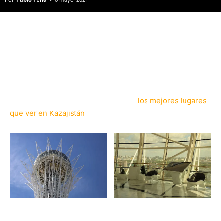
A pesar de ser el 9º país más grande del mundo,
Kazajistán es un país de lo más desconocido que, hasta
el día de hoy, únicamente ha despertado el interés de los
viajeros más intrépidos en busca de
los mejores lugares
que ver en Kazajistán
.
Kazajistán tiene dos facetas muy marcadas, tanto para