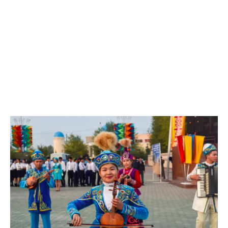
red urbana de autobuses. Hay numerosas farmacias,
abiertas las 24 horas y con una amplia oferta. Los precios
de los medicamentos no especializados son inferiores a
los presentes en España. Por el contrario, aunque
existen diversos centros comerciales («Khan Shatyr»,
«Keruen» o «Asia Park», con una organización más
internacional, y otros, «Sine Tempore» o
«Eurasia», de diseño más local).